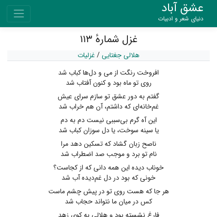
عشق آباد
دنیای شعر و ادبیات
غزل شمارهٔ ۱۱۳
هلالی جغتایی
/
غزلیات
افروخت رنگت از می و دل‌ها کباب شد
روی تو ماه بود و کنون آفتاب شد
گفتم به دور عشق تو سازم سرای عیش
غم‌خانه‌ای که داشتم، آن هم خراب شد
این آه گرم بی‌سببی نیست دم به دم
یا سینه‌ سوخت، یا دل سوزان کباب شد
ناصح زبان گشاد که تسکین دهد مرا
نام تو برد و موجب صد اضطراب شد
خوناب دیده این همه دانی که از کجاست؟
خونی که بود در دل غم‌دیده آب شد
هر جا که هست روی تو در پیش چشم ماست
کس در میان ما نتواند حجاب شد
فارغ نشسته بود و هلالی به کوی زهد