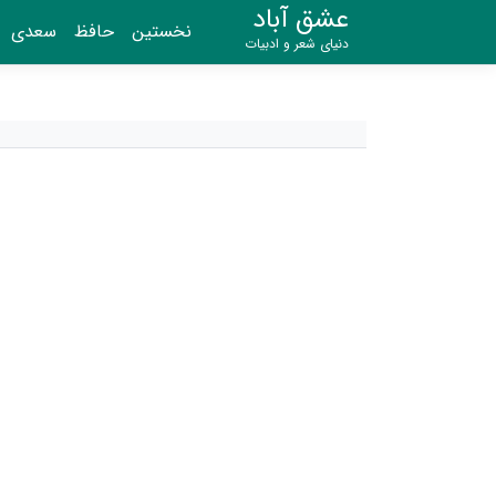
عشق آباد
نخستین
حافظ
سعدی
دنیای شعر و ادبیات