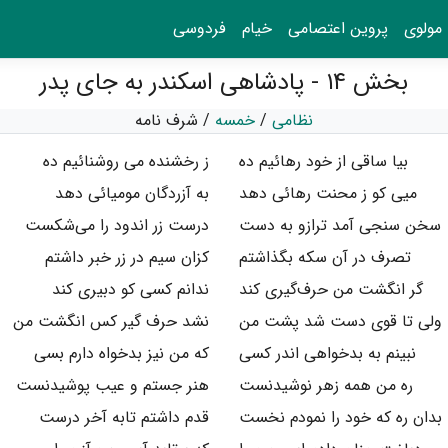
مولوی
پروین اعتصامی
خیام
فردوسی
بخش ۱۴ - پادشاهی اسکندر به جای پدر
نظامی
/
خمسه
/
شرف نامه
بیا ساقی از خود رهائیم ده
ز رخشنده می روشنائیم ده
میی کو ز محنت رهائی دهد
به آزردگان مومیائی دهد
سخن سنجی آمد ترازو به دست
درست زر اندود را می‌شکست
تصرف در آن سکه بگذاشتم
کزان سیم در زر خبر داشتم
گر انگشت من حرف‌گیری کند
ندانم کسی کو دبیری کند
ولی تا قوی دست شد پشت من
نشد حرف گیر کس انگشت من
نبینم به بدخواهی اندر کسی
که من نیز بدخواه دارم بسی
ره من همه زهر نوشیدنست
هنر جستم و عیب پوشیدنست
بدان ره که خود را نمودم نخست
قدم داشتم تابه آخر درست