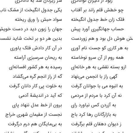
ربود از دلیران تواناتری
سر زیرکان شد به داناتری
چو خطش قلم راند بر آفتاب
یکی جدول انگیخت از مشک ناب
فلک زان خط جدول انگیخته
سواد حبش را ورق ریخته
حساب جهانگیری آورد پیش
جهان را زبون دید در دست خوی
ش هوش دل بود و هم زوردست
بدین هر دو بر تخت شاید نشس
به هر کاری کو جست نام آوری
در آن کار دادش فلک یاوری
همه روم از آن سرو نوخاسته
به ریحان سرسبزی آراسته
ازو بسته نقشی به هر خانه‌ای
رسیده به هر کشور افسانه‌ای
گهی راز با انجمن می‌نهاد
گه از راز انجم گره می‌گشاد
به انبوه می با جوانان گرفت
به خلوت پی کار دانان گرفت
نه آن کرد با مردم از مردمی
که آید در اندیشهٔ آدمی
به آزردن کس نیاورد رای
برون از خط عدل ننهاد پای
به بازارگانان رها کرد باج
نجست از مقیمان شهری خراج
ز دیوان دهقان قلم برگرفت
به بی‌مایگان هم درم درگرفت