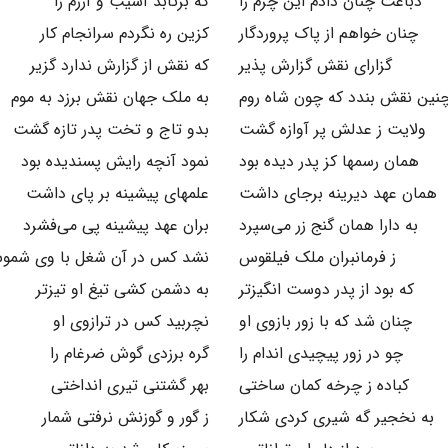
دباغت چنان دادم این چرم را
که برتابد آسیب و آزرم را
چنان خواهم از پاک پروردگار
کزین ره نگردم سرانجام کار
گزارای نقش گزارش پذیر
که نقش از گزارش ندارد گزیر
نین نقش بندد که چون شاه روم
به ملک جهان نقش برزد به موم
ولایت ز عدلش پر آوازه گشت
بدو تاج و تخت پدر تازه گشت
همان رسمها کز پدر دیده بود
نمود آنچه رایش پسندیده بود
همان عهد دیرینه برجای داشت
علمهای پیشینه بر پای داشت
به دارا همان گنج زر می‌سپرد
بران عهد پیشینه پی می‌فشرد
ز فرمانبران ملک فیلقوس
نشد کس در آن شغل با وی شمو
که بود از پدر دوست انگیزتر
به دشمن کشی تیغ او تیزتر
چنان شد که با زور بازوی او
نچربید کس در ترازوی او
چو در زور پیچیدی اندام را
گره برزدی گوش ضرغام را
کباده ز چرخه کمان ساختی
بهر گشتنی تیری انداختی
به نخجیر گه شیری کردی شکار
ز گور و گوزنش نرفتی شمار