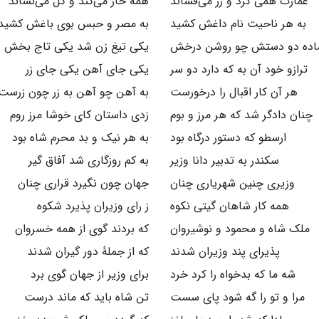
عمارت همی کرد و زر می‌فشاند
همه خار می‌کند و گل می‌نشاند
به هر ناحیت نام داغش کشید
به مصر و حبس بوی باغش کشید
اده دو دستش چو روشن درخش
یکی تیغ زن شد یکی تاج بخش
ترازو خود آن به که دارد دو سر
یکی جای آهن یکی جای زر
هر آن کار اقبال را درخورست
به آهن چو آهن به زر چون زرست
چنان دادگر شد که هر مرز و بوم
زدی داستان کای خوشا مرز روم
ارسطو که دستور درگاه بود
به هر نیک و بد محرم شاه بود
سکندر به تدبیر دانا وزیر
به کم روزگاری شد آفاق گیر
وزیری چنین شهریاری چنان
جهان چون نگیرد قراری چنان
همه کار شاهان گیتی نکوه
ز رای وزیران پذیرد شکوه
ملک شاه و محمود و نوشیروان
که بردند گوی از همه خسروان
پذیرای پند وزیران شدند
که از جملهٔ دور گیران شدند
شه ما که بدخواه را کرد خرد
برای وزیر از جهان گوی برد
مرا و تو را گه شود پای سست
تن شاه باید که ماند درست