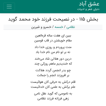
عشق آباد
دنیای شعر و ادبیات
بخش ۱۱۵ - در نصیحت فرزند خود محمد گوید
نظامی
/
خمسه
/
خسرو و شیرین
ببین ای هفت ساله قره‌العین
مقام خویشتن در قاب قوسین
منت پروردم و روزی خدا داد
نه بر تو نام من نام خدا باد
درین دور هلالی شاد می‌خند
که خندیدیم ماهم روزکی چند
چو بدر انجمن گردد هلاکت
بر افروزند انجم را جمالت
قلم درکش به حرفی کان هوائیست
علم برکش به علمی کان خدائیست
به ناموسی که گوید عقل نامی
زهی فرزانه فرزند نظامی