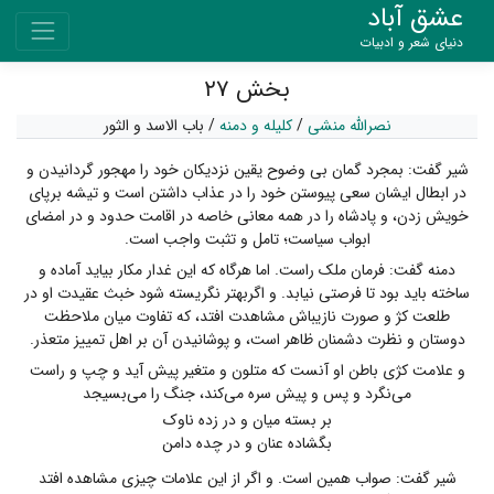
عشق آباد
دنیای شعر و ادبیات
بخش ۲۷
نصرالله منشی
/
کلیله و دمنه
/
باب الاسد و الثور
شیر گفت: بمجرد گمان بی وضوح یقین نزدیکان خود را مهجور گردانیدن و
در ابطال ایشان سعی پیوستن خود را در عذاب داشتن است و تیشه برپای
خویش زدن، و پادشاه را در همه معانی خاصه در اقامت حدود و در امضای
ابواب سیاست؛ تامل و تثبت واجب است.
دمنه گفت: فرمان ملک راست. اما هرگاه که این غدار مکار بیاید آماده و
ساخته باید بود تا فرصتی نیابد. و اگربهتر نگریسته شود خبث عقیدت او در
طلعت کژ و صورت نازیباش مشاهدت افتد، که تفاوت میان ملاحظت
دوستان و نظرت دشمنان ظاهر است، و پوشانیدن آن بر اهل تمییز متعذر.
و علامت کژی باطن او آنست که متلون و متغیر پیش آید و چپ و راست
می‌نگرد و پس و پیش سره می‌کند، جنگ را می‌بسیجد
بر بسته میان و در زده ناوک
بگشاده عنان و در چده دامن
شیر گفت: صواب همین است. و اگر از این علامات چیزی مشاهده افتد