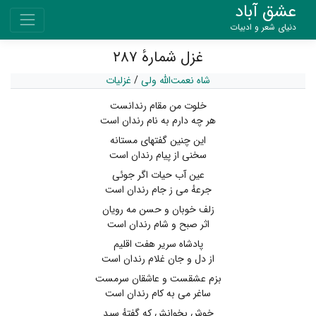
عشق آباد
دنیای شعر و ادبیات
غزل شمارهٔ ۲۸۷
شاه نعمت‌الله ولی
/
غزلیات
خلوت من مقام رندانست
هر چه دارم به نام رندان است
این چنین گفتهای مستانه
سخنی از پیام رندان است
عین آب حیات اگر جوئی
جرعهٔ می ز جام رندان است
زلف خوبان و حسن مه رویان
اثر صبح و شام رندان است
پادشاه سریر هفت اقلیم
از دل و جان غلام رندان است
بزم عشقست و عاشقان سرمست
ساغر می به کام رندان است
خوش بخوانش که گفتهٔ سید