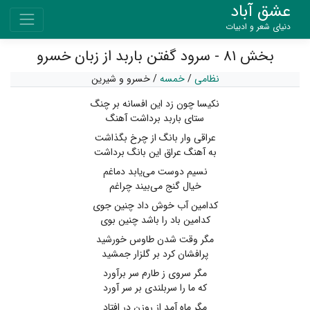
عشق آباد
دنیای شعر و ادبیات
بخش ۸۱ - سرود گفتن باربد از زبان خسرو
نظامی
/
خمسه
/
خسرو و شیرین
نکیسا چون زد این افسانه بر چنگ
ستای باربد برداشت آهنگ
عراقی وار بانگ از چرخ بگذاشت
به آهنگ عراق این بانگ برداشت
نسیم دوست می‌یابد دماغم
خیال گنج می‌بیند چراغم
کدامین آب خوش داد چنین جوی
کدامین باد را باشد چنین بوی
مگر وقت شدن طاوس خورشید
پرافشان کرد بر گلزار جمشید
مگر سروی ز طارم سر برآورد
که ما را سربلندی بر سر آورد
مگر ماه آمد از روزن در افتاد