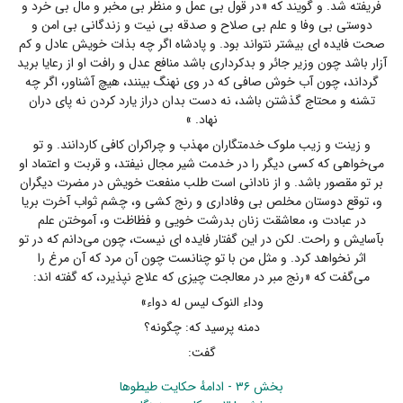
فریفته شد. و گویند که «در قول بی عمل و منظر بی مخبر و مال بی خرد و
دوستی بی وفا و علم بی صلاح و صدقه بی نیت و زندگانی بی امن و
صحت فایده ای بیشتر نتواند بود. و پادشاه اگر چه بذات خویش عادل و کم
آزار باشد چون وزیر جائر و بدکرداری باشد منافع عدل و رافت او از رعایا برید
گرداند، چون آب خوش صافی که در وی نهنگ بینند، هیچ آشناور، اگر چه
تشنه و محتاج گذشتن باشد، نه دست بدان دراز یارد کردن نه پای دران
نهاد. »
و زینت و زیب ملوک خدمتگاران مهذب و چراکران کافی کاردانند. و تو
می‌خواهی که کسی دیگر را در خدمت شیر مجال نیفتد، و قربت و اعتماد او
بر تو مقصور باشد. و از نادانی است طلب منفعت خویش در مضرت دیگران
و، توقع دوستان مخلص بی وفاداری و رنج کشی و، چشم ثواب آخرت بریا
در عبادت و، معاشقت زنان بدرشت خویی و فظاظت و، آموختن علم
بآسایش و راحت. لکن در این گفتار فایده ای نیست، چون می‌دانم که در تو
اثر نخواهد کرد. و مثل من با تو چنانست چون آن مرد که آن مرغ را
می‌گفت که «رنج مبر در معالجت چیزی که علاج نپذیرد، که گفته اند:
وداء النوک لیس له دواء»
دمنه پرسید که: چگونه؟
گفت:
بخش ۳۶ - ادامهٔ حکایت طیطوها