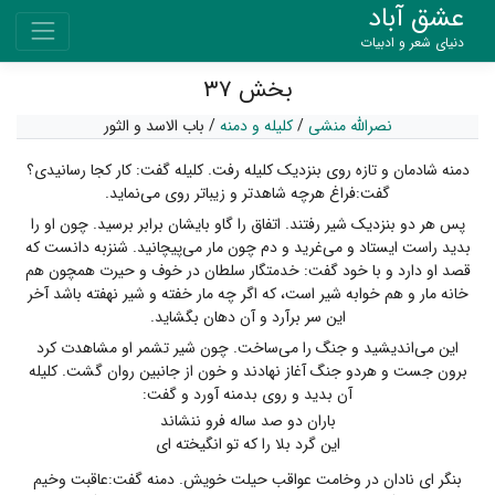
عشق آباد
دنیای شعر و ادبیات
بخش ۳۷
نصرالله منشی
/
کلیله و دمنه
/
باب الاسد و الثور
دمنه شادمان و تازه روی بنزدیک کلیله رفت. کلیله گفت: کار کجا رسانیدی؟
گفت:فراغ هرچه شاهدتر و زیباتر روی می‌نماید.
پس هر دو بنزدیک شیر رفتند. اتفاق را گاو بایشان برابر برسید. چون او را
بدید راست ایستاد و می‌غرید و دم چون مار می‌پیچانید. شنزبه دانست که
قصد او دارد و با خود گفت: خدمتگار سلطان در خوف و حیرت همچون هم
خانه مار و هم خوابه شیر است، که اگر چه مار خفته و شیر نهفته باشد آخر
این سر برآرد و آن دهان بگشاید.
این می‌اندیشید و جنگ را می‌ساخت. چون شیر تشمر او مشاهدت کرد
برون جست و هردو جنگ آغاز نهادند و خون از جانبین روان گشت. کلیله
آن بدید و روی بدمنه آورد و گفت:
باران دو صد ساله فرو ننشاند
این گرد بلا را که تو انگیخته ای
بنگر ای نادان در وخامت عواقب حیلت خویش. دمنه گفت:عاقبت وخیم