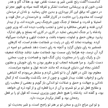
کدامست؟گفت:رنج نفس شیر و، سمت نقض عهد و، هلاک گاو و هدر
شدن خون او و، پریشانی جماعت لشکر و تفرقه کلمه سپاه و، ظهور عجز تو
در دعوی که برفق این کار بپردازی و بدین جای رسانید. و نادان تر مردمان
اوست که مخدوم را بی حاجت در کارزار افگند. و خردمندان در حال قوت و
استیلا و قدرت و استعلا از جنگ چون خرچنگ پس خزیده اند، و از بیدار
کردن فتنه و تعرض مخاطره و تحرز و تجنب واجب دیده اند، که وزیر چون
پادشاه را بر جنگ تحریض نماید در کاری در کاری که بصلح و رفق تدارک
پذیرد برهان حمق و غباوت، بنموده باشد، و حجت ابلهی و خیانت سیرگواه
کرده. پوشیده نماند که رای در رتبت بر شجاعت مقدم است، که کارهای
شمشیر به رای بتوان گزارد و آنچه به رای دست دهد شمشیر دو اسپه در
گرد آن نرسد، چه هرکجا رای سست بود شجاعت مفید نباشد چنانکه ضعیف
دل و رکیک رای را در محاورت زبان گنگ شود و فصاحت و چرب سخنی
دست نگیرد. و مرا همیشه اعجاب تو و مغرور بودن به رای خویش و مفتون
گشتن بجاه این دنیای فریبنده، که مانند خدعه غول و عشوه سرابست،
معلوم بود لکن در اظهار آن با تو تاملی کردم و منتطر می‌بودم که انتباهی
یابی و ازخواب غفلت بیدار شوی، و چون از حد بگذشت وقتست که از کمال
نادانی و جهالت و حمق و ضلالت تو اندکی باز گویم و بعضی از معایب رای
و مقابح فعل تو بر تو شمرم؛ و آن از دریا قطره ای و از کوه ذره ای خواهد
بود، و گفته اند: پادشاه را هیچ خطر چون وزیری نیست که قول او را بر فعل
رجحان بود و گفتار برکردار مزیت دارد.
و تو این مزاج داری و سخن تو بر هنر تو راجح است، و شیر بحدیث تو