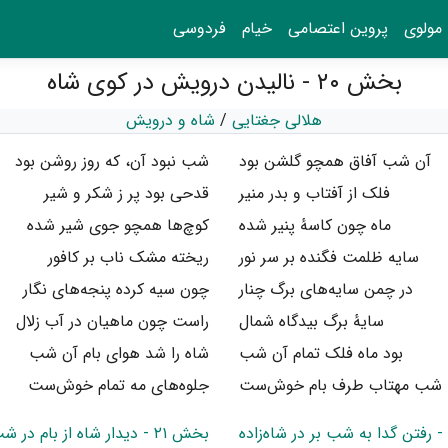
مولوی
پروین اعتصامی
خیام
فردوسی
بخش ۲۰ - نالیدن درویش در کوی شاه
هلالی جغتایی
/
شاه و درویش
آن شب آفاق همچو گلشن بود
شب نبود آن، که روز روشن بود
فلک از آفتاب و بدر منیر
قدحی بود پر ز شکر و شیر
ماه چون کاسهٔ پنیر شده
کوچ‌ها همچو جوی شیر شده
سایه ظلمت فگنده بر سر نور
ریخته مشک ناب بر کافور
در چمن سایه‌های برگ چنار
چون سیه کرده پنجه‌های نگار
سایهٔ برگ بیدگاه شمال
راست چون ماهیان در آب زلال
بود ماه فلک تمام آن شب
شاه را شد هوای بام آن شب
شب مهتاب طرف بام خوش‌ست
جلوه‌های مه تمام خوش‌ست
بخش ۲۱ - دیدار شاه از بام در شب ماه روشن