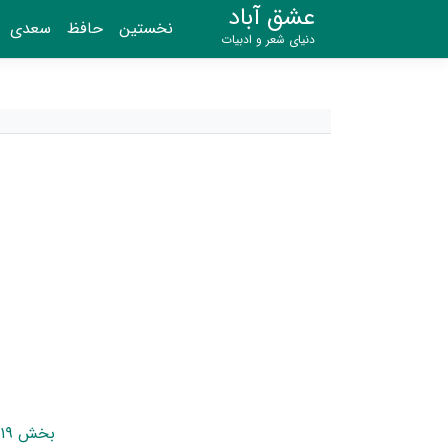
عشق آباد
نخستین
حافظ
سعدی
دنیای شعر و ادبیات
بخش ۱۹ - رفتن گدا به شب بر در شاه‌زاده