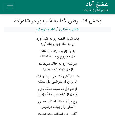
عشق آباد
دنیای شعر و ادبیات
بخش ۱۹ - رفتن گدا به شب بر در شاه‌زاده
هلالی جغتایی
/
شاه و درویش
یک شب القصه رو به شاه آورد
رو به شاه جهان پناه آورد
با تن زار و سینه ی غمناک
دل مجروح و دیدهٔ نمناک
هر قدم رو به خاک می‌مالید
از دل دردناک می‌نالید
هر دم آهی کشیدی از دل تنگ
تا از آن آه سوختی دل سنگ
از غم دل به سینه سنگ زدی
با دل از کینه طبل جنگ زدی
رخ بر آن خاک آستان سودی
آستان را ز بوسه فرسودی
گفتی این آستانه محترم‌ست