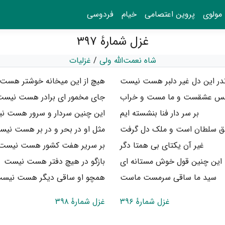
مولوی
پروین اعتصامی
خیام
فردوسی
غزل شمارهٔ ۳۹۷
شاه نعمت‌الله ولی
/
غزلیات
ندر این دل غیر دلبر هست نیست
هیچ از این میخانه خوشتر هست
س عشقست و ما مست و خراب
جای مخمور ای برادر هست نیست
بر سر دار فنا بنشسته ایم
این چنین سردار و سرور هست ن
 سلطان است و ملک دل گرفت
مثل او در بحر و در بر هست نی
غیر آن یکتای بی همتا دگر
بر سریر هفت کشور هست نیست
این چنین قول خوش مستانه ای
بازگو در هیچ دفتر هست نیست
سید ما ساقی سرمست ماست
همچو او ساقی دیگر هست نیس
غزل شمارهٔ ۳۹۶
غزل شمارهٔ ۳۹۸