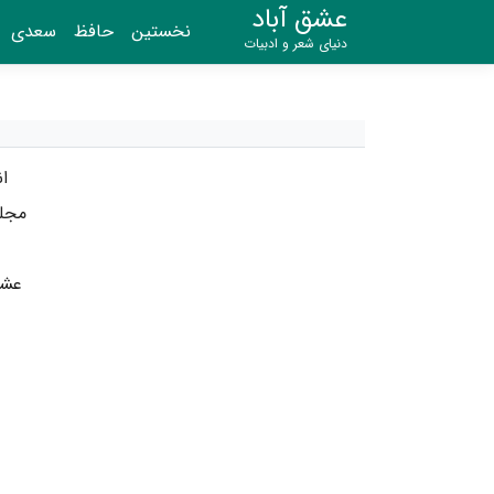
عشق آباد
نخستین
حافظ
سعدی
دنیای شعر و ادبیات
ا
مجل
عشق