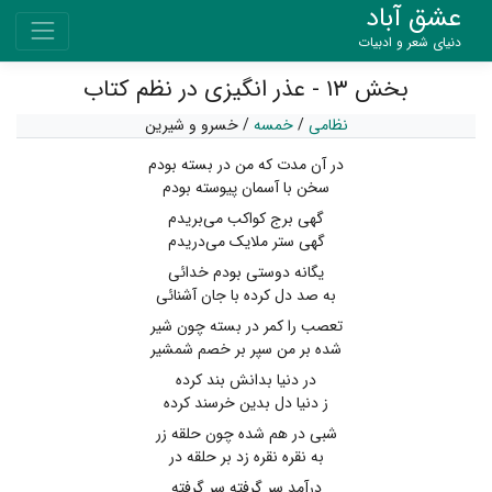
عشق آباد
دنیای شعر و ادبیات
بخش ۱۳ - عذر انگیزی در نظم کتاب
نظامی
/
خمسه
/
خسرو و شیرین
در آن مدت که من در بسته بودم
سخن با آسمان پیوسته بودم
گهی برج کواکب می‌بریدم
گهی ستر ملایک می‌دریدم
یگانه دوستی بودم خدائی
به صد دل کرده با جان آشنائی
تعصب را کمر در بسته چون شیر
شده بر من سپر بر خصم شمشیر
در دنیا بدانش بند کرده
ز دنیا دل بدین خرسند کرده
شبی در هم شده چون حلقه زر
به نقره نقره زد بر حلقه در
درآمد سر گرفته سر گرفته