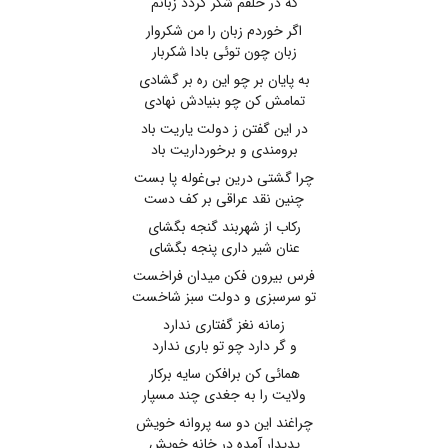
که در حلقم شکر گردد زبانم
اگر خوردم زبان را من شکروار
زبان چون توئی بادا شکربار
به پایان بر چو این ره بر گشادی
تمامش کن چو بنیادش نهادی
در این گفتن ز دولت یاریت باد
برومندی و برخورداریت باد
چرا گشتی درین بی‌غوله پا بست
چنین نقد عراقی بر کف دست
رکاب از شهربند گنجه بگشای
عنان شیر داری پنجه بگشای
فرس بیرون فکن میدان فراخست
تو سرسبزی و دولت سبز شاخست
زمانه نغز گفتاری ندارد
و گر دارد چو تو باری ندارد
همائی کن برافکن سایه برکار
ولایت را به جغدی چند مسپار
چراغند این دو سه پروانه خویش
پدیدار آمده در خانه خویش