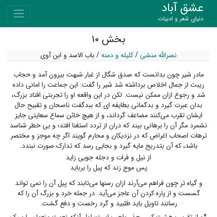
عشق آباد
دنیای شعر و ادبیات
بخش ۱۰
نصرالله منشی
/
کلیله و دمنه
/
باب الاسد و ابن آوی
مادر شیر چون بدانست که صدق شگال از غبار شبهت بیرون آمد و حجاب
ریبت از جمال اخلاص برداشته شد شیر را گفت: این جماعت را امانی داده
شد و رجوع ازان ممکن نیست. لکن در این واقعه او را تجربتی افتاد بزرگ،
بدان عبرت گیرد و بدگمانی بطایفه ای که ببدگفت ناصحان و تقبیح حال
ایشان تقرب می‌کنند مضاعف گرداند، و از هیچ خائن سماع سعایتی جایز
نشمرد مگر آن را برهانی بیند که دران از تردد استغنا افتد؛ و بی خطر شناسد
ترهات اصحاب اغراض که در نزدیکان و محارم گویند اگر چه موجز و مختصر
باشد، که آن بتدریج مایه گیرد و بجایی رسد که تدارک صورت نبندد.
از نیل و فرات و دجله جویی زاید
پس موج زند که پیل را برباید
و گیاه تر چون فراهم می‌آرند ازان رسنها می‌تابند که پیل آن را نمی تواند
گسست و از پاره کردن آن عاجز می‌آید. در جمله خرد و بزرگ آن را که
رسانند تاویل باید طلبید و گرد رخصت و دفع گشت.
*و از تقریب هشت کس حذر واجب است: اول آنکه نعمت منعمان را سبک