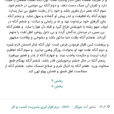
دارد و کفران آن سبک دست دهد. و دوم آنکه بی موجبی در خشم شود.
سوم آنکه بعمر دراز مغرور باشد و خود را از رعایت حقوق بی نیاز پندارد.
چهارم آنکه راه قطیعت و غدر پیش او گشاده و سهل نماید. و پنجم آنکه
بنای کارهای خود برعداوت نهد و نه بر راستی و دیانت. و ششم آنکه در
ابواب سهو رشته با خویشتن فراخ گیرد و قبله دل هوا را سازد. و هفتم آنکه
بی سببی در مردمان بدگمان گردد و بی دلیل روشن اهل ثقت را متهم
گرداند. هشتم آنکه بقلت حیا مذکور باشد و بشوخی و وقاحت مشهور.
و برهشت کس اقبال فرمودن فرض است: اول آنکه شکر احسان لازم شمرد.
و دوم آنکه عقده عهد او بحوادث روزگار وهنی نپذیرد. و سوم آنکه تعظیم
ارباب تربیت و مکرمت واجب بیند. و چهارم آنکه از غدر و فجور بپرهیزد.
پنجم آنکه در حال خشم برخویشتن قادر باشد. ششم آنکه بهنگام طمع
سخاوت ورزد. هفتم آنکه به اذیال شرم و صلاح تمسک نماید. هشتم آنکه از
مجالست اهل فسق و فحش پهلو تهی کند.
بخش ۹
بخش ۱۱
© ۱۴۰۴ - عشق آباد
میزکار
-
- crm - نرم افزار ابری مدیریت کسب و کار