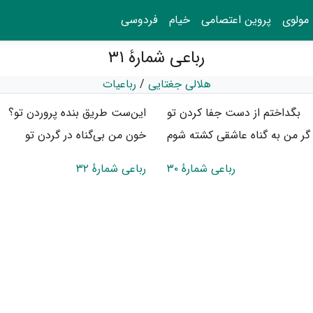
مولوی
پروین اعتصامی
خیام
فردوسی
رباعی شمارهٔ ۳۱
هلالی جغتایی
/
رباعیات
بگداختم از دست جفا کردن تو
این‌ست طریق بنده پروردن تو؟
گر من به گناه عاشقی کشته شوم
خون من بی‌گناه در گردن تو
رباعی شمارهٔ ۳۰
رباعی شمارهٔ ۳۲