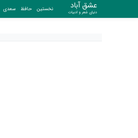
عشق آباد
نخستین
حافظ
سعدی
دنیای شعر و ادبیات