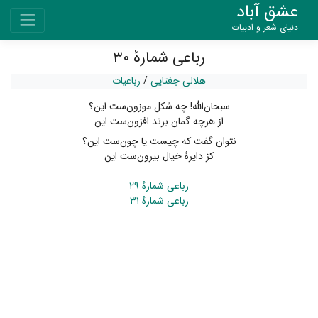
عشق آباد
دنیای شعر و ادبیات
رباعی شمارهٔ ۳۰
هلالی جغتایی
/
رباعیات
سبحان‌الله! چه شکل موزون‌ست این؟
از هرچه گمان برند افزون‌ست این
نتوان گفت که چیست یا چون‌ست این؟
کز دایرهٔ خیال بیرون‌ست این
رباعی شمارهٔ ۲۹
رباعی شمارهٔ ۳۱