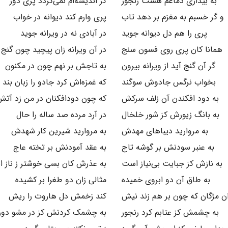
به بیداری دماغم هست رنجور
کز اندیشه‌ام نمی‌گردد پری دور
و گر خسبم به مغزم بر دهد تاب
پری وارم کند دیوانه در خواب
پری را هم دل دیوانه جوید
در آبادی نه در ویرانه جوید
همانا کان پری روی فسون سنج
در آن ویرانه زان پیچید چون گنج
گر آن گنج آید از ویرانه بیرون
به تاجش بر نهم چون در مکنون
بخواب نرگس جادوش سوگند
که غمزه‌اش کرد جادو را زبان بند
به دود افکندن آن زلف سرکش
که چون دودافکنان در من زد آتش
به بانگ زیورش کز شور خلخال
در آرد مرده صد ساله را حال
به مروارید دیباهای مهدش
به مروارید شیرین کار شهدش
به عنبر سودنش بر گوشه تاج
به عقد آمودنش بر تخته عاج
به نازش کز جبایت بی‌نیاز است
به عذرش کان بسی خوشتر ز ناز 
به طاق آن دو ابروی خمیده
مثالی زان دو طغرا بر کشیده
ن مژگان که چون بر هم زند نیش
کند زخمش دل هاروت را ریش
به چشمش کز عتابم کرد رنجور
به چشمک کردنش کز در مشو دور