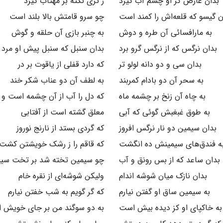
بدان عارض کز او چشم آب گیرد
ز تری نکته بر مهتاب گیرد
ن گیسو که قلعه‌اش را کمند است
چو سرو قامتش بالا بلند است
به مارافسائی آن طره و دوش
به چنبر بازی آن حلقه و گوش
بدان نرگس که از نرگس گرو برد
بدان سنبل که سنبل پیش او مرد
بدان سی و دو دانه لولو تر
که دارد قفلی از یاقوت بر در
به سحر آن دو بادام کمربند
به لطف آن دو عناب شکر خند
به چاه آن زنخ بر چشمه ماه
که دل را آب از آن چشمه است و 
به طوق غبغبش گوئی که آبی
معلق گشته است از آفتابی
بدان سیمین دو نار نرگس افروز
که گردی بستد از نارنج نوروز
ه فندق‌های سیمینش ده انگشت
که قاقم را ز رشک خویشتن کشت
بدان ساعد که از بس رونق و آب
چو سیمین تخته شد بر تخت سی
بدان نازک میان شوشه اندام
ولیکن شوشه‌ای از نقره خام
به سیمین ساق او گفتن نیارم
که گر گویم به شب خفتن نیارم
به خاکپای او کز دیده بیش است
به دو سوگند من بر جای خویش 