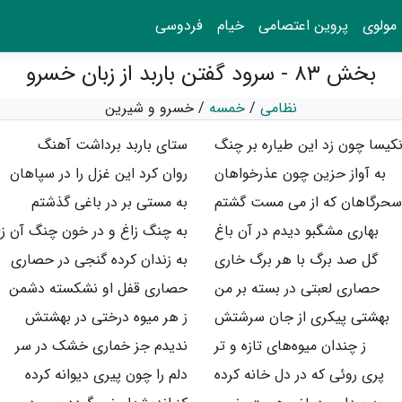
مولوی
پروین اعتصامی
خیام
فردوسی
بخش ۸۳ - سرود گفتن باربد از زبان خسرو
نظامی
/
خمسه
/
خسرو و شیرین
کیسا چون زد این طیاره بر چنگ
ستای باربد برداشت آهنگ
به آواز حزین چون عذرخواهان
روان کرد این غزل را در سپاهان
سحرگاهان که از می مست گشتم
به مستی بر در باغی گذشتم
بهاری مشگبو دیدم در آن باغ
به چنگ زاغ و در خون چنگ آن زا
گل صد برگ با هر برگ خاری
به زندان کرده گنجی در حصاری
حصاری لعبتی در بسته بر من
حصاری قفل او نشکسته دشمن
بهشتی پیکری از جان سرشتش
ز هر میوه درختی در بهشتش
ز چندان میوه‌های تازه و تر
ندیدم جز خماری خشک در سر
پری روئی که در دل خانه کرده
دلم را چون پیری دیوانه کرده