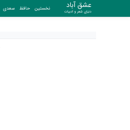
عشق آباد
نخستین
حافظ
سعدی
دنیای شعر و ادبیات
ن