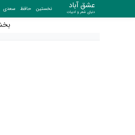
عشق آباد
نخستین
حافظ
سعدی
دنیای شعر و ادبیات
بخش ۴۵ - بر تخت نشستن شاه 