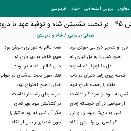
مولوی
پروین اعتصامی
خیام
فردوسی
و توفیهٔ عهد با درویش
هلالی جغتایی
/
شاه و درویش
دور او همچو دور می خوش بود
همه عالم به دور وی خوش بود
هیچ کس را به دل غباری نه
هیچ خاطر به زیر باری نه
دل مظلوم از غم آسوده
جان ظالم ز غصه فرسوده
شحنه چون زلف دلبران در تاب
فتنه چون بخت عاشقان در خواب
ملک را زحمت خراج نبود
خلق را هیچ احتیاج نبود
کس به سودا و سود کار نداشت
غیر سودای زلف یار نداشت
از سپاهی در آن خجسته زمان
در کشاکش نبود غیر کمان
کس به دورش نبود زار و نزار
مگر آن کس که بود عاشق زار
گر کسی بی‌نوا شدی ناگاه
چون شدندی ز حال او آگاه