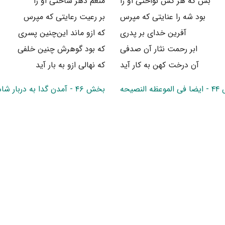
بس که هر کس نواختی او را
منعم دهر ساختی او را
بود شه را عنایتی که مپرس
بر رعیت رعایتی که مپرس
آفرین خدای بر پدری
که ازو ماند این‌چنین پسری
ابر رحمت نثار آن صدفی
که بود گوهرش چنین خلفی
آن درخت کهن به کار آید
که نهالی ازو به بار آید
 النصیحه
بخش ۴۶ - آمدن گدا به دربار شاه