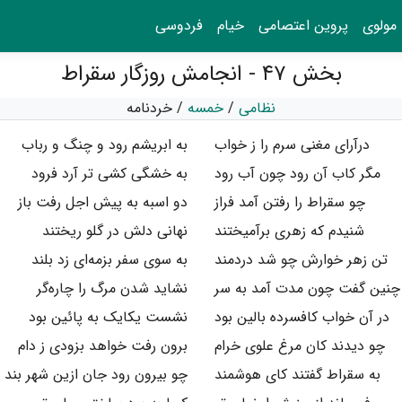
مولوی
پروین اعتصامی
خیام
فردوسی
بخش ۴۷ - انجامش روزگار سقراط
نظامی
/
خمسه
/
خردنامه
درآرای مغنی سرم را ز خواب
به ابریشم رود و چنگ و رباب
مگر کاب آن رود چون آب رود
به خشگی کشی تر آرد فرود
چو سقراط را رفتن آمد فراز
دو اسبه به پیش اجل رفت باز
شنیدم که زهری برآمیختند
نهانی دلش در گلو ریختند
تن زهر خوارش چو شد دردمند
به سوی سفر بزمه‌ای زد بلند
چنین گفت چون مدت آمد به سر
نشاید شدن مرگ را چاره‌گر
در آن خواب کافسرده بالین بود
نشست یکایک به پائین بود
چو دیدند کان مرغ علوی خرام
برون رفت خواهد بزودی ز دام
به سقراط گفتند کای هوشمند
چو بیرون رود جان ازین شهر بند