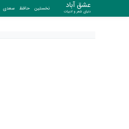
عشق آباد
نخستین
حافظ
سعدی
دنیای شعر و ادبیات