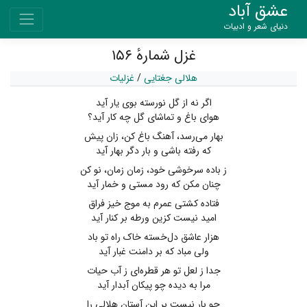
عشق آباد
دنیای شعر و ادبیات
غزل شمارهٔ ۱۵۶
هلالی جغتایی
/
غزلیات
اگر نه از گل نورسته بوی یار آید
هوای باغ و تماشای گل چه کار آید؟
بهار می‌رسد، آهنگ باغ کن، زان پیش
که رفته باشی و بار دگر بهار آید
ز باده سرخوشی خود، زمان زمان، نو کن
چنان مکن که رود مستی و خمار آید
فتاده کشتی عمرم به موج خیز فراق
امید نیست کزین ورطه بر کنار آید
هزار عاشق دل‌خسته خاک راه تو باد
ولی مباد که بر دامنت غبار آید
جدا ز لعل تو هر قطره‌ای ز آب حیات
مرا به دیده چو پیکان آبدار آید
چو بار نیست بر این آستان هلالی را