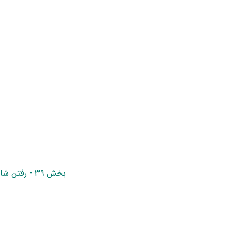
بخش ۳۹ - رفتن شاه پیش گدا و بشارت تخت‌نشینی