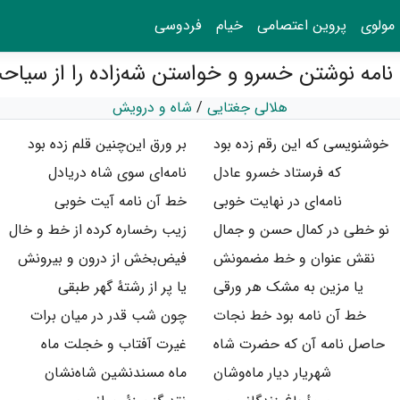
مولوی
پروین اعتصامی
خیام
فردوسی
هلالی جغتایی
/
شاه و درویش
خوشنویسی که این رقم زده بود
بر ورق این‌چنین قلم زده بود
که فرستاد خسرو عادل
نامه‌ای سوی شاه دریادل
نامه‌ای در نهایت خوبی
خط آن نامه آیت خوبی
نو خطی در کمال حسن و جمال
زیب رخساره کرده از خط و خال
نقش عنوان و خط مضمونش
فیض‌بخش از درون و بیرونش
یا مزین به مشک هر ورقی
یا پر از رشتهٔ گهر طبقی
خط آن نامه بود خط نجات
چون شب قدر در میان برات
حاصل نامه آن که حضرت شاه
غیرت آفتاب و خجلت ماه
شهریار دیار ماه‌وشان
ماه مسندنشین شاه‌نشان