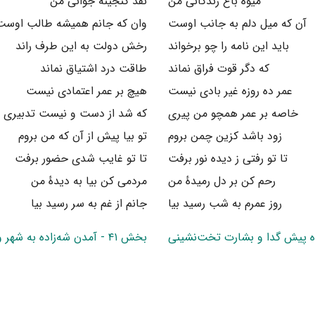
میوهٔ باغ زندگانی من
نقد گنجینهٔ جوانی من
آن که میل دلم به جانب اوست
وان که جانم همیشه طالب اوست
باید این نامه را چو برخواند
رخش دولت به این طرف راند
که دگر قوت فراق نماند
طاقت درد اشتیاق نماند
عمر ده روزه غیر بادی نیست
هیچ بر عمر اعتمادی نیست
خاصه بر عمر همچو من پیری
که شد از دست و نیست تدبیری
زود باشد کزین چمن بروم
تو بیا پیش از آن که من بروم
تا تو رفتی ز دیده نور برفت
تا تو غایب شدی حضور برفت
رحم کن بر دل رمیدهٔ من
مردمی کن بیا به دیدهٔ من
روز عمرم به شب رسید بیا
جانم از غم به سر رسید بیا
بخش ۴۱ - آمدن شه‌زاده به شهر و کیفیت استقبال او