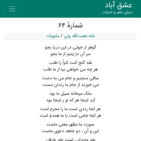
عشق آباد
دنیای شعر و ادبیات
شمارهٔ ۶۴
شاه نعمت‌الله ولی
/
مثنویات
گوهر ار جوئی در این دریا بجو
سر آن درّ یتیم از ما بجو
نقد گنج کنت کنزاً را طلب
هر چه می‌ خواهی بیا از ما طلب
ساقی مستیم و جام می به دست
می خورند از جام ما رندان مست
ملک میخانه سبیل ما بود
آید اینجا هر که او ز اینجا بود
هر کجا رندی است ما را محرم است
هر کجا جامی است با ما همدم است
صورت ما مظهر معنی ماست
این و آن ، دو شاهد دعوی ماست
علم وجدانی است علم عارفان