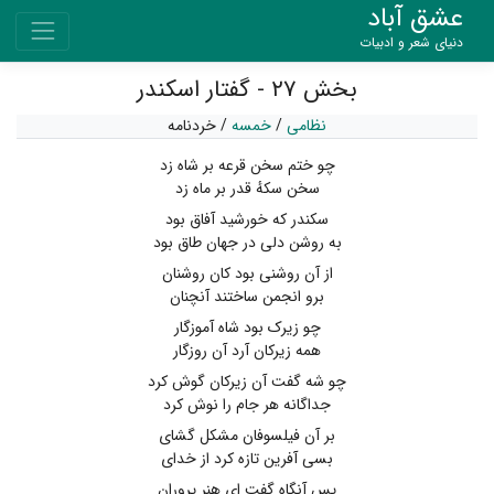
عشق آباد
دنیای شعر و ادبیات
بخش ۲۷ - گفتار اسکندر
نظامی
/
خمسه
/
خردنامه
چو ختم سخن قرعه بر شاه زد
سخن سکهٔ قدر بر ماه زد
سکندر که خورشید آفاق بود
به روشن دلی در جهان طاق بود
از آن روشنی بود کان روشنان
برو انجمن ساختند آنچنان
چو زیرک بود شاه آموزگار
همه زیرکان آرد آن روزگار
چو شه گفت آن زیرکان گوش کرد
جداگانه هر جام را نوش کرد
بر آن فیلسوفان مشکل گشای
بسی آفرین تازه کرد از خدای
پس آنگاه گفت ای هنر پروران