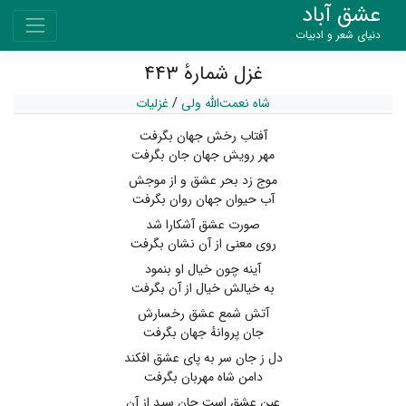
عشق آباد
دنیای شعر و ادبیات
غزل شمارهٔ ۴۴۳
شاه نعمت‌الله ولی
/
غزلیات
آفتاب رخش جهان بگرفت
مهر رویش جهان جان بگرفت
موج زد بحر عشق و از موجش
آب حیوان جهان روان بگرفت
صورت عشق آشکارا شد
روی معنی از آن نشان بگرفت
آینه چون خیال او بنمود
به خیالش خیال از آن بگرفت
آتش شمع عشق رخسارش
جان پروانهٔ جهان بگرفت
دل ز جان سر به پای عشق افکند
دامن شاه مهربان بگرفت
عین عشق است جان سید از آن