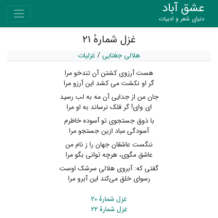
عشق آباد
دنیای شعر و ادبیات
غزل شمارهٔ ۲۱
هلالی جغتایی
/
غزلیات
هست آرزوی کشتن آن تندخو مرا
گر او نکشت می کشد این آرزو مرا
جان من از جدایی آن مه به لب رسید
ای وای! گر فلک نرساند به او مرا
با ذوق جستجوی تو آسوده خاطرم
آسودگی مباد ازین جستجو مرا
ننگست عاشقان جهان را ز نام من
عاشق مگوی، هرچه توانی بگو مرا
گفتی که: آبروی هلالی سرشک اوست
رسوای خلق می‌کند این آبرو مرا
غزل شمارهٔ ۲۰
غزل شمارهٔ ۲۲