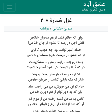
عشق آباد
دنیای شعر و ادبیات
غزل شمارهٔ ۲۰۸
هلالی جغتایی
/
غزلیات
وای! که جانم نشد از غم هجران خلاص
کاش اجل در رسد تا نشوم از جان خلاص!
جمله اسیر تواند، وه! چه عجب کافری
کز غم عشق تو نیست هیچ مسلمان خلاص
بسته ی زلف توایم، رستن ما مشکل‌ست
هر که گرفتار توست کی شود آسان خلاص؟
عاشق محروم تو بار سفر بست و رفت
شکر که یک بارگی گشت ز حرمان خلاص
جام تو ای می فروش، بی می راحت مباد
زان که به دور توام از غم دوران خلاص
کاش به ساحل کشد رخت من از موج غم
آن که شد از لطف او نوح ز طوفان خلاص
مرد هلالی و بود عاشق خوبان هنوز