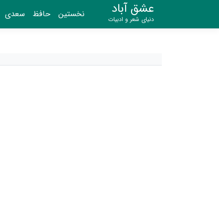
عشق آباد
نخستین
حافظ
سعدی
دنیای شعر و ادبیات