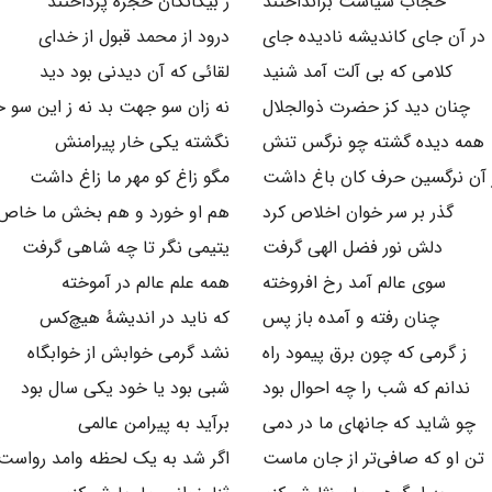
حجاب سیاست برانداختند
ز بیگانگان حجره پرداختند
در آن جای کاندیشه نادیده جای
درود از محمد قبول از خدای
کلامی که بی آلت آمد شنید
لقائی که آن دیدنی بود دید
چنان دید کز حضرت ذوالجلال
نه زان سو جهت بد نه ز این سو خ
همه دیده گشته چو نرگس تنش
نگشته یکی خار پیرامنش
 آن نرگسین حرف کان باغ داشت
مگو زاغ کو مهر ما زاغ داشت
گذر بر سر خوان اخلاص کرد
هم او خورد و هم بخش ما خاص 
دلش نور فضل الهی گرفت
یتیمی نگر تا چه شاهی گرفت
سوی عالم آمد رخ افروخته
همه علم عالم در آموخته
چنان رفته و آمده باز پس
که ناید در اندیشهٔ هیچ‌کس
ز گرمی که چون برق پیمود راه
نشد گرمی خوابش از خوابگاه
ندانم که شب را چه احوال بود
شبی بود یا خود یکی سال بود
چو شاید که جانهای ما در دمی
برآید به پیرامن عالمی
تن او که صافی‌تر از جان ماست
اگر شد به یک لحظه وامد رواست