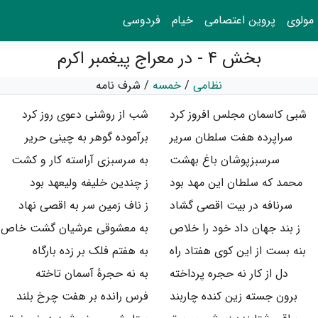
مولوی
پروین اعتصامی
خیام
فردوسی
بخش ۴ - در معراج پیغمبر اکرم
نظامی
/
خمسه
/
شرف نامه
شبی کاسمان مجلس افروز کرد
شب از روشنی دعوی روز کرد
سراپرده هفت سلطان سریر
برآموده گوهر به چینی حریر
سرسبزپوشان باغ بهشت
به سرسبزی آراسته کار و کشت
محمد که سلطان این مهد بود
ز چندین خلیفه ولیعهد بود
سرنافه در بیت اقصی گشاد
ز ناف زمین سر به اقصی نهاد
ز بند جهان داد خود را خلاص
به معشوقی عرشیان گشت خاص
بنه بست از این کوی هفتاد راه
به هفتم فلک بر زده بارگاه
دل از کار نه حجره پرداخته
به نه حجرهٔ آسمان تاخته
برون جسته زین کنده چاربند
فرس رانده بر هفت چرخ بلند