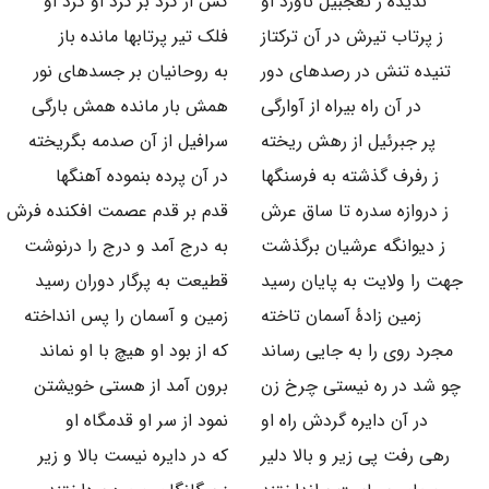
ندیده ز تعجبیل ناورد او
کس از گرد بر گرد او گرد او
ز پرتاب تیرش در آن ترکتاز
فلک تیر پرتابها مانده باز
تنیده تنش در رصدهای دور
به روحانیان بر جسدهای نور
در آن راه بیراه از آوارگی
همش بار مانده همش بارگی
پر جبرئیل از رهش ریخته
سرافیل از آن صدمه بگریخته
ز رفرف گذشته به فرسنگها
در آن پرده بنموده آهنگها
ز دروازه سدره تا ساق عرش
قدم بر قدم عصمت افکنده فرش
ز دیوانگه عرشیان برگذشت
به درج آمد و درج را درنوشت
جهت را ولایت به پایان رسید
قطیعت به پرگار دوران رسید
زمین زادهٔ آسمان تاخته
زمین و آسمان را پس انداخته
مجرد روی را به جایی رساند
که از بود او هیچ با او نماند
چو شد در ره نیستی چرخ زن
برون آمد از هستی خویشتن
در آن دایره گردش راه او
نمود از سر او قدمگاه او
رهی رفت پی زیر و بالا دلیر
که در دایره نیست بالا و زیر