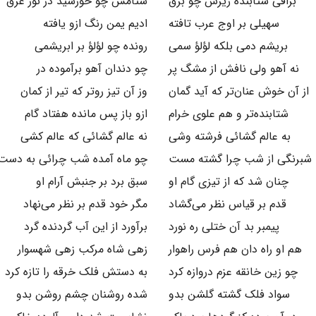
براقی شتابنده زیرش چو برق
ستامش چو خورشید در نور غرق
سهیلی بر اوج عرب تافته
ادیم یمن رنگ ازو یافته
بریشم دمی بلکه لؤلؤ سمی
رونده چو لؤلؤ بر ابریشمی
نه آهو ولی نافش از مشگ پر
چو دندان آهو برآموده در
از آن خوش عنان‌تر که آید گمان
وز آن تیز روتر که تیر از کمان
شتابنده‌تر و هم علوی خرام
ازو باز پس مانده هفتاد گام
به عالم گشائی فرشته وشی
نه عالم گشائی که عالم کشی
 شبرنگی از شب چرا گشته مست
چو ماه آمده شب چرائی به دست
چنان شد که از تیزی گام او
سبق برد بر جنبش آرام او
قدم بر قیاس نظر می‌گشاد
مگر خود قدم بر نظر می‌نهاد
پیمبر بد آن ختلی ره نورد
برآورد از این آب گردنده گرد
هم او راه دان هم فرس راهوار
زهی شاه مرکب زهی شهسوار
چو زین خانقه عزم دروازه کرد
به دستش فلک خرقه را تازه کرد
سواد فلک گشته گلشن بدو
شده روشنان چشم روشن بدو