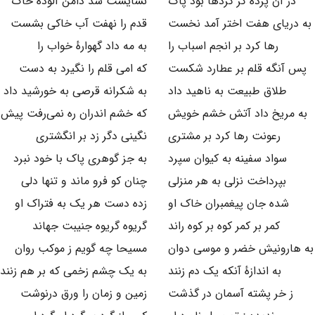
در آن پرده کز گردها بود پاک
نشایست شد دامن آلوده خاک
به دریای هفت اختر آمد نخست
قدم را نهفت آب خاکی بشست
رها کرد بر انجم اسباب را
به مه داد گهوارهٔ خواب را
پس آنگه قلم بر عطارد شکست
که امی قلم را نگیرد به دست
طلاق طبیعت به ناهید داد
به شکرانه قرصی به خورشید داد
به مریخ داد آتش خشم خویش
که خشم اندران ره نمی‌رفت پیش
رعونت رها کرد بر مشتری
نگینی دگر زد بر انگشتری
سواد سفینه به کیوان سپرد
به جز گوهری پاک با خود نبرد
بپرداخت نزلی به هر منزلی
چنان کو فرو ماند و تنها دلی
شده جان پیغمبران خاک او
زده دست هر یک به فتراک او
کمر بر کمر کوه بر کوه راند
گریوه گریوه جنیبت جهاند
به هارونیش خضر و موسی دوان
مسیحا چه گویم ز موکب روان
به اندازهٔ آنکه یک دم زنند
به یک چشم زخمی که بر هم زنند
ز خر پشته آسمان در گذشت
زمین و زمان را ورق درنوشت