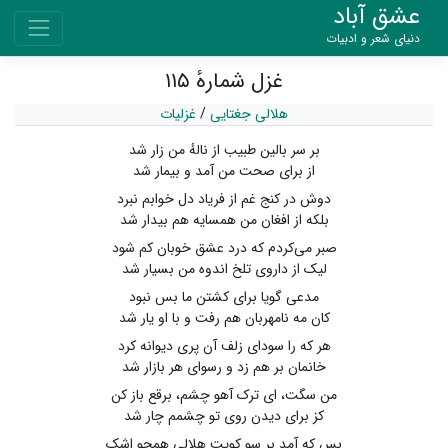
عشق آباد
دنیای شعر و ادبیات
غزل شمارهٔ ۱۱۵
هلالی جغتایی
/
غزلیات
بر سر بالین طبیب از نالهٔ من زار شد
از برای صحت من آمد و بیمار شد
دوش در کنج غم از فریاد دل خوابم نبرد
بلکه از افغان من همسایه هم بیدار شد
صبر می‌کردم که درد عشق خوبان کم شود
لیک از داروی تلخ اندوه من بسیار شد
مدعی گویا برای کشتن ما بس نبود
کان مه نامهربان هم رفت و با او یار شد
هر که را سودای زلف آن پری دیوانه کرد
خانمان بر هم زد و رسوای هر بازار شد
من سگت، ای ترک آهو چشم، برقع باز کن
کز برای دیدن روی تو چشمم چار شد
بس که آمد بر سو کویت هلالی همچو اشک