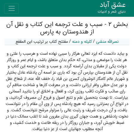
عشق آباد
دنیای شعر و ادبیات
بخش ۲ - سبب و علت ترجمه این کتاب و نقل آن
از هندوستان به پارس
نصرالله منشی
/
کلیله و دمنه
/
مفتتح کتاب بر ترتیب ابن المقفع
و بباید دانست که ایزد تعالی هرکار را سببی نهاده است و هرسبب را علتی و
هر علت را موضعی و مدتی، که حکم بدان متعلق باشد، و ایام عمر و روزگار
دولت یکی از مقبلان بدان آراسته گردد. و سبب و علت ترجمه این کتاب و
نقل آن از هندوستان بپارس آن بود که باری عز اسمه آن پادشاه عادل بختیار
و شهریار عالم کامگار انوشروان کسری بن قباد را، خفف الله عنه، از شعاع عقل
و نور عدل حظی وافر ارزانی داشت، و در معرفت کارها و شناخت مناظم آن
رای صائب و فکرت ثاقب روزی کرد، و افعال و اخلاق او را بتایید آسمانی
بیاراست. تا نهمت بتحصیل علم و تتبع اصول و فروع آن مصروف گردانید، و
در انواع آن بمنزلتی رسید که هیچ پادشاه پس از وی آن مقام را در نتوانست
یافت، و آن درجت شریف و رتبت عالی را سزاوار مرشح نتوانست گشت. و
نخوت پادشاهی و همت جهان گیری بدان مقرون شد تا اغلب ممالک دنیا در
ضبط خویش آورد، و جباران روزگار را در ربقه طاعت و خدمت کشید، و
آنچه مطلوب جهانیان است از عز دنیا بیافت.