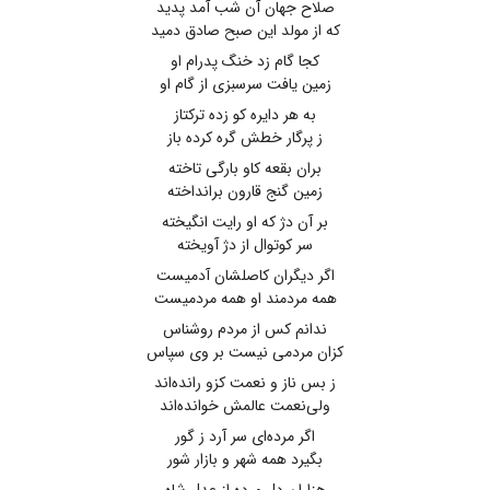
صلاح جهان آن شب آمد پدید
که از مولد این صبح صادق دمید
کجا گام زد خنگ پدرام او
زمین یافت سرسبزی از گام او
به هر دایره کو زده ترکتاز
ز پرگار خطش گره کرده باز
بران بقعه کاو بارگی تاخته
زمین گنج قارون برانداخته
بر آن دژ که او رایت انگیخته
سر کوتوال از دژ آویخته
اگر دیگران کاصلشان آدمیست
همه مردمند او همه مردمیست
ندانم کس از مردم روشناس
کزان مردمی نیست بر وی سپاس
ز بس ناز و نعمت کزو رانده‌اند
ولی‌نعمت عالمش خوانده‌اند
اگر مرده‌ای سر آرد ز گور
بگیرد همه شهر و بازار شور