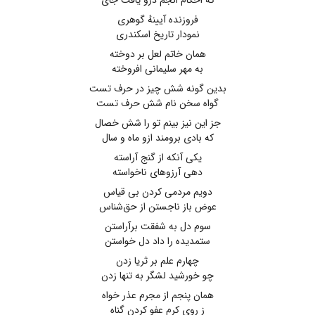
که احکام انجم درو یافت جای
فروزنده آیینهٔ گوهری
نمودار تاریخ اسکندری
همان خاتم لعل بر دوخته
به مهر سلیمانی افروخته
بدین گونه شش چیز در حرف تست
گواه سخن نام شش حرف تست
جز این نیز بینم تو را شش خصال
که بادی برومند ازو ماه و سال
یکی آنکه از گنج آراسته
دهی آرزوهای ناخواسته
دویم مردمی کردن بی قیاس
عوض باز ناجستن از حق‌شناس
سوم دل به شفقت برآراستن
ستمدیده را داد دل خواستن
چهارم علم بر ثریا زدن
چو خورشید لشگر به تنها زدن
همان پنجم از مجرم عذر خواه
ز روی کرم عفو کردن گناه