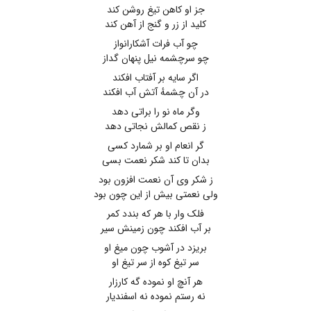
جز او کاهن تیغ روشن کند
کلید از زر و گنج از آهن کند
چو آب فرات آشکارانواز
چو سرچشمه نیل پنهان گداز
اگر سایه بر آفتاب افکند
در آن چشمهٔ آتش آب افکند
وگر ماه نو را براتی دهد
ز نقص کمالش نجاتی دهد
گر انعام او بر شمارد کسی
بدان تا کند شکر نعمت بسی
ز شکر وی آن نعمت افزون بود
ولی نعمتی بیش از این چون بود
فلک وار با هر که بندد کمر
بر آب افکند چون زمینش سیر
بریزد در آشوب چون میغ او
سر تیغ کوه از سر تیغ او
هر آنچ او نموده گه کارزار
نه رستم نموده نه اسفندیار