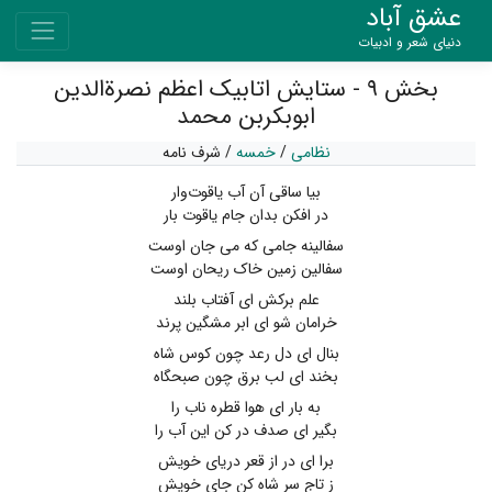
عشق آباد
دنیای شعر و ادبیات
بخش ۹ - ستایش اتابیک اعظم نصرةالدین
ابوبکربن محمد
نظامی
/
خمسه
/
شرف نامه
بیا ساقی آن آب یاقوت‌وار
در افکن بدان جام یاقوت بار
سفالینه جامی که می جان اوست
سفالین زمین خاک ریحان اوست
علم برکش ای آفتاب بلند
خرامان شو ای ابر مشگین پرند
بنال ای دل رعد چون کوس شاه
بخند ای لب برق چون صبحگاه
به بار ای هوا قطره ناب را
بگیر ای صدف در کن این آب را
برا ای در از قعر دریای خویش
ز تاج سر شاه کن جای خویش