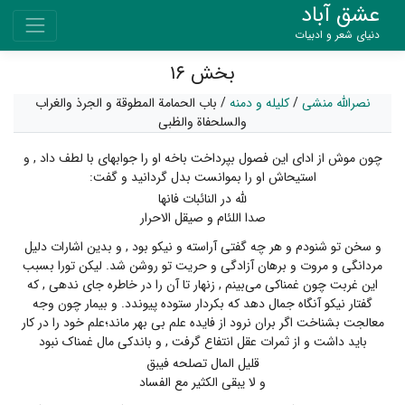
عشق آباد
دنیای شعر و ادبیات
بخش ۱۶
نصرالله منشی
/
کلیله و دمنه
/
باب الحمامة المطوقة و الجرذ والغراب
والسلحفاة والظبی
چون موش از ادای این فصول بپرداخت باخه او را جوابهای با لطف داد , و
استیحاش او را بموانست بدل گردانید و گفت:
لله در النائبات فانها
صدا اللئام و صیقل الاحرار
و سخن تو شنودم و هر چه گفتی آراسته و نیکو بود , و بدین اشارات دلیل
مردانگی و مروت و برهان آزادگی و حریت تو روشن شد. لیکن تورا بسبب
این غربت چون غمناکی می‌بینم , زنهار تا آن را در خاطره جای ندهی , که
گفتار نیکو آنگاه جمال دهد که بکردار ستوده پیوندد. و بیمار چون وجه
معالجت بشناخت اگر بران نرود از فایده علم بی بهر ماند؛علم خود را در کار
باید داشت و از ثمرات عقل انتفاع گرفت , و باندکی مال غمناک نبود
قلیل المال تصلحه فیبق
و لا یبقی الکثیر مع الفساد