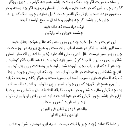
و صاحب مروت اگر چه اندک بضاعت باشد همیشه گرامی و عزیز روزگار
گذارد , چون شیر که در همه جای مهابت او نقصان نپذیرد اگر چه بسته و در
صندوق دیده شود و باز توانگر قاصر همت ذلیل نماید , چون سگ که بهمه
جای خوار باشد اگر چه بطوق و خلخال مرصع آراسته گردد.
نیک درانست که داندخود
چشمه حیوان زنم پارگین
این غربت را در دل خود چندین وزن منه , که عاقل هرکجا بعقل خود
مستظهر باشد. و شکر در همه ابواب واجبست , و هیچ پیرایه در روز محنت
چون زیور صبر نیست. قال النبی صلی الله علیه (خیر ما اعطی الانسان لسان
شاکر و بدن صابر و قلب ذاکر ). صبر باید کرد و در تعاهد قلب ذاکر کوشید ,
چه هر گاه که این باب بجای آورده شد وفود خیر وسعادت روی بتو آرد , و
افواج شادکامی و غبطت در طلب تو ایستد , چنانکه آب پستی جوید و بط
آب ,که اقسام فضایل نصیب اصحاب بصیرتست؛ و هرگز بکاهل متردد نگراید
و از وی همچنان گریزد که زن جوان شبق از پیر ناتوان. و اندوه ناک مباش
بدانچه گوئی مالی داشتم و در معرض تفرقه افتاد؛که مال و تمامی متاع دنیا
ناپای دار باشد ,چون گوئی که در هوا انداخته آید نه بر رفتن او را وزنی توان
نهاد و نه فرود آمدن را محلی
والدهر ذودول تنقل فی الوری
ایا مهن تنقل الافیا
و علما گفته‌اند (چند چیز را ثبات نیست: سایه ابرو دوستی اشرار و عشق