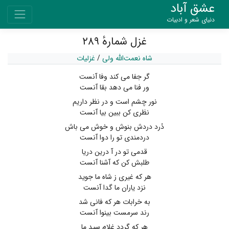
عشق آباد
دنیای شعر و ادبیات
غزل شمارهٔ ۲۸۹
شاه نعمت‌الله ولی
/
غزلیات
گر جفا می کند وفا آنست
ور فنا می دهد بقا آنست
نور چشم است و در نظر داریم
نظری کن ببین بیا آنست
دُرد دردش بنوش و خوش می باش
دردمندی تو را دوا آنست
قدمی تو در آ درین دریا
طلبش کن که آشنا آنست
هر که غیری ز شاه ما جوید
نزد یاران ما گدا آنست
به خرابات هر که فانی شد
رند سرمست بینوا آنست
هر که گردد غلام سید ما