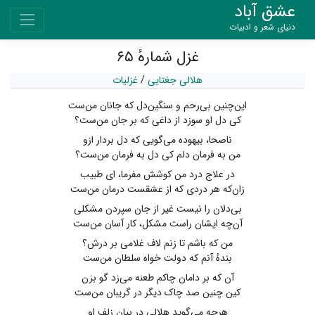
عشق آباد
دنیای شعر و ادبیات
غزل شمارهٔ ۶۵
هلالی جغتایی
/
غزلیات
این‌چنین بی‌رحم و سنگین‌دل که جانان من‌ست
کی دل او سوزد از داغی که بر جان من‌ست؟
ناصحا، بیهوده می‌گویی که دل بردار ازو
من به فرمان دلم کی دل به فرمان من‌ست؟
در علاج درد من کوشش مفرما، ای طبیب
زان‌که هر دردی که از عشقست درمان من‌ست
بی‌دلان را نیست غیر از جان سپردن مشکلی
آن‌چه ایشان راست مشکل، کار آسان من‌ست
من که باشم تا زنم لاف غلامی بر درش؟
بندهٔ آنم که دولت خواه سلطان من‌ست
آن که بر دامان چاکم طعنه می‌زد گو بزن
کین چنین صد چاک دیگر در گریبان من‌ست
هرچه می‌گوید هلالی در بیان زلف او