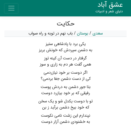
عشق آباد
دنیای شعر و ادبیات
حکایت
سعدی
/
بوستان
/
باب نهم در توبه و راه صواب
یکی برد با پادشاهی ستیز
به دشمن سپردش که خونش بریز
گرفتار در دست آن کینه توز
همی گفت هر دم به زاری و سوز
اگر دوست بر خود نیازردمی
کی از دست دشمن جفا بردمی؟
بتا جور دشمن به دردش پوست
رفیقی که بر خود بیازرد دوست
تو با دوست یکدل شو و یک سخن
که خود بیخ دشمن برآید ز بن
نپندارم این زشت نامی نکوست
به خشنودی دشمن آزار دوست