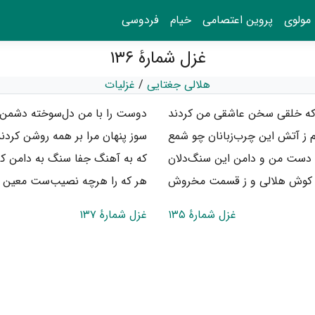
مولوی
پروین اعتصامی
خیام
فردوسی
غزل شمارهٔ ۱۳۶
هلالی جغتایی
/
غزلیات
ه خلقی سخن عاشقی من کردند
دوست را با من دل‌سوخته دشمن 
ز آتش این چرب‌زبانان چو شمع
سوز پنهان مرا بر همه روشن کردن
 دست من و دامن این سنگ‌دلان
که به آهنگ جفا سنگ به دامن کر
 کوش هلالی و ز قسمت مخروش
هر که را هرچه نصیب‌ست معین ک
غزل شمارهٔ ۱۳۵
غزل شمارهٔ ۱۳۷