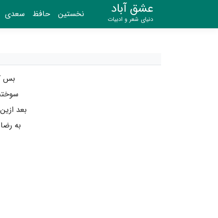
عشق آباد
نخستین
حافظ
سعدی
دنیای شعر و ادبیات
بس ک
سوختم 
بعد ازین
به رضا