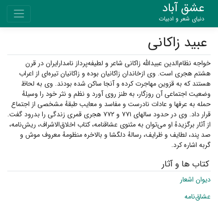
عشق آباد
دنیای شعر و ادبیات
عبید زاکانی
خواجه نظام‌الدین عبیدالله زاکانی شاعر و لطیفه‌پرداز نامدارایران در قرن
هشتم هجری است. وی ازخاندان زاکانیان بوده و زاکانیان تیره‌ای از اعراب
هستند که به قزوین مهاجرت کرده و آنجا ساکن شده بودند. وی به لحاظ
وضعیت اجتماعی آن روزگار، به طنز روی آورد و نظم و نثر خود را وسیلهٔ
حمله به عرفها و عادات نادرست و مفاسد و معایب طبقهٔ مشخصی از اجتماع
قرار داد. وی در حدود سالهای ۷۷۱ و ۷۷۲ هجری قمری زندگی را بدرود گفت.
از آثار برگزیدهٔ او می‌توان به مثنوی عشاق‎نامه، کتاب اخلاق‌الاشراف، ریش‌نامه،
صد پند، لطایف و ظرایف، رسالهٔ دلگشا و بالاخره منظومهٔ معروف موش و
گربه اشاره کرد.
کتاب ها و آثار
دیوان اشعار
عشاق‌نامه