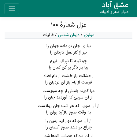
عشق آباد
دنیای شعر و ادبیات
غزل شمارهٔ ۱۰۰
مولوی
/
دیوان شمس
/
غزلیات
بیا ای جان نو داده جهان را
ببر از کار عقل کاردان را
چو تیرم تا نپرانی نپرم
بیا بار دگر پر کن کمان را
ز عشقت باز طشت از بام افتاد
فرست از بام باز آن نردبان را
مرا گویند بامش از چه سویست
از آن سویی که آوردند جان را
از آن سویی که هر شب جان روانست
به وقت صبح بازآرد روان را
از آن سو که بهار آید زمین را
چراغ نو دهد صبح آسمان را
از آن سو که عصایی اژدها شد