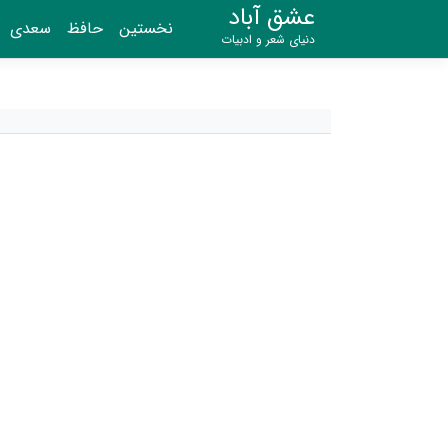
عشق آباد
نخستین
حافظ
سعدی
دنیای شعر و ادبیات