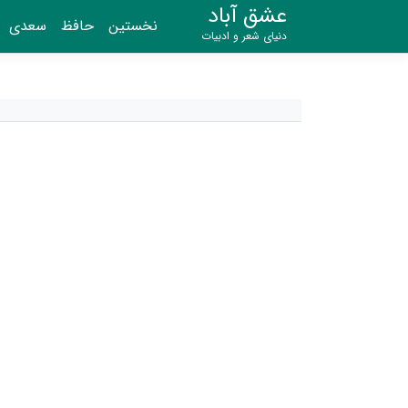
عشق آباد
نخستین
حافظ
سعدی
دنیای شعر و ادبیات