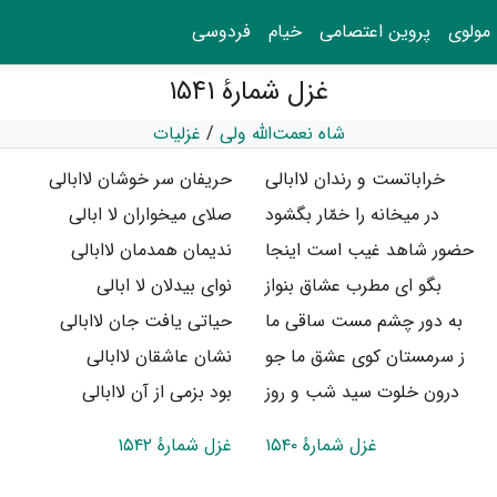
مولوی
پروین اعتصامی
خیام
فردوسی
غزل شمارهٔ ۱۵۴۱
شاه نعمت‌الله ولی
/
غزلیات
خراباتست و رندان لاابالی
حریفان سر خوشان لاابالی
در میخانه را خمّار بگشود
صلای میخواران لا ابالی
حضور شاهد غیب است اینجا
ندیمان همدمان لاابالی
بگو ای مطرب عشاق بنواز
نوای بیدلان لا ابالی
به دور چشم مست ساقی ما
حیاتی یافت جان لاابالی
ز سرمستان کوی عشق ما جو
نشان عاشقان لاابالی
درون خلوت سید شب و روز
بود بزمی از آن لاابالی
غزل شمارهٔ ۱۵۴۰
غزل شمارهٔ ۱۵۴۲