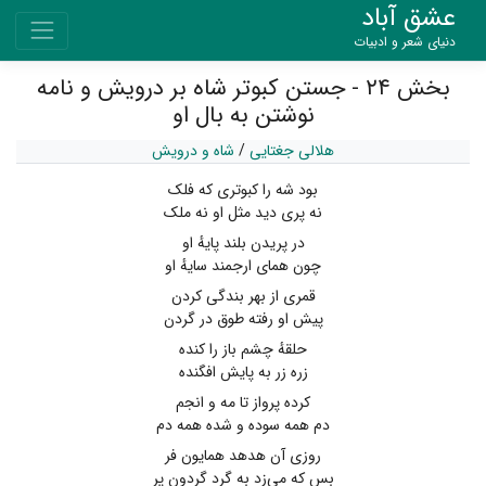
عشق آباد
دنیای شعر و ادبیات
بخش ۲۴ - جستن کبوتر شاه بر درویش و نامه
نوشتن به بال او
هلالی جغتایی
/
شاه و درویش
بود شه را کبوتری که فلک
نه پری دید مثل او نه ملک
در پریدن بلند پایهٔ او
چون همای ارجمند سایهٔ او
قمری از بهر بندگی کردن
پیش او رفته طوق در گردن
حلقهٔ چشم باز را کنده
زره زر به پایش افگنده
کرده پرواز تا مه و انجم
دم همه سوده و شده همه دم
روزی آن هدهد همایون فر
بس که می‌زد به گرد گردون پر