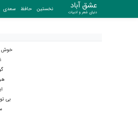
عشق آباد
نخستین
حافظ
سعدی
دنیای شعر و ادبیات
خوش آ
غ
گو
هر 
ای
بی تو
س