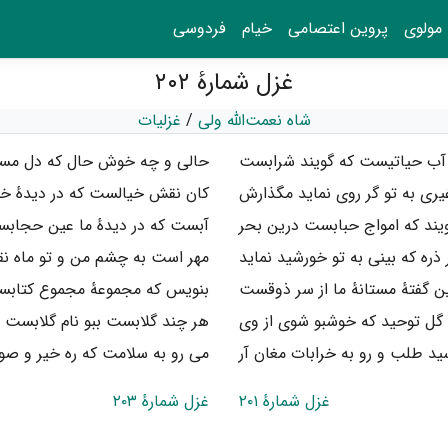
مولوی
پروین اعتصامی
خیام
فردوسی
غزل شمارهٔ ۲۰۲
شاه نعمت‌الله ولی
/
غزلیات
ب حیاتیست که گویند شرابست
حالی و چه خوش حال که دل مس
یری به تو گر روی نماید مگذارش
کان نقش خیالست که در دیدهٔ خ
یند که امواج حبابست درین بحر
آبست که در دیدهٔ ما عین حجاب
ذره که بینی به تو خورشید نماید
مهر است به چشم من و تو ماه ن
ن گفتهٔ مستانهٔ ما از سر ذوقست
بنویس که مجموعهٔ مجموع کتاب
 گل توحید که خوشبو شوی از وی
هر چند گلابست ببو نام گلابست
ید طلب و رو به خرابات مغان آر
می رو به سلامت که ره خیر و ص
غزل شمارهٔ ۲۰۱
غزل شمارهٔ ۲۰۳