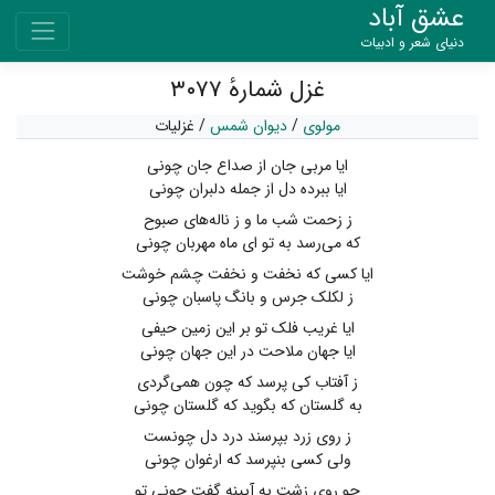
عشق آباد
دنیای شعر و ادبیات
غزل شمارهٔ ۳۰۷۷
مولوی
/
دیوان شمس
/
غزلیات
ایا مربی جان از صداع جان چونی
ایا ببرده دل از جمله دلبران چونی
ز زحمت شب ما و ز ناله‌های صبوح
که می‌رسد به تو ای ماه مهربان چونی
ایا کسی که نخفت و نخفت چشم خوشت
ز لکلک جرس و بانگ پاسبان چونی
ایا غریب فلک تو بر این زمین حیفی
ایا جهان ملاحت در این جهان چونی
ز آفتاب کی پرسد که چون همی‌گردی
به گلستان که بگوید که گلستان چونی
ز روی زرد بپرسند درد دل چونست
ولی کسی بنپرسد که ارغوان چونی
چو روی زشت به آیینه گفت چونی تو