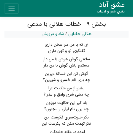
عشق آباد
دنیای شعر و ادبیات
بخش ۹ - خطاب هلالی با مدعی
هلالی جغتایی
/
شاه و درویش
ای که با من سر سخن داری
گفتگوی نو و کهن داری
ساعتی گوش هوش با من دار
مستمع باش گوش با من دار
گوش کن این فسانهٔ دیرین
چه بری نام خسرو و شیرین؟
بشنو از من حکایت غرا
چه دهی شرح وامق و عذرا؟
یاد گیر این حکایت موزون
چه بری نام لیلی و مجنون؟
بکر خلوت‌سرای فکرست این
فکر تهمت مکن که بکرست این
آمده در مقام جلوه‌گری