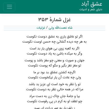
عشق آباد
دنیای شعر و ادبیات
غزل شمارهٔ ۳۵۳
شاه نعمت‌الله ولی
/
غزلیات
اگر تو عاشق یاری به عشق دوست نکوست
به هر چه دیده گشائی چه حسن اوست نکوست
اگر به کعبه رَوی بی هوای یار بد است
وگر به میکده باشی به یاد دوست نکوست
جهان و صورت و معنی چو مغز باشد و پوست
تو مغز نغز بگیر و مگو که پوست نکوست
اگرچه کشتن عشاق بد بود بر ما
ولی چه عادت آن یار نیکخوست نکوست
تو را نظر به خود است ای عزیز بد باشد
مرا که در همه حالی نظر به دوست نکوست
بیا و جامهٔ جان چاک زن به دست مراد
چو لطف او به کرم در پی رفوست نکوست
ز زلف یار به عمر درازت ای سید