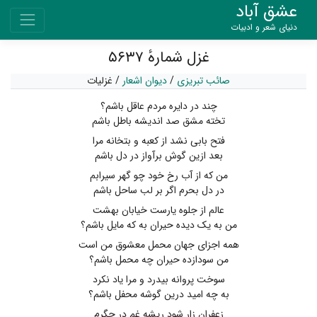
عشق آباد
دنیای شعر و ادبیات
غزل شمارهٔ ۵۶۳۷
صائب تبریزی
/
دیوان اشعار
/
غزلیات
چند در دایره مردم عاقل باشم؟
تخته مشق صد اندیشه باطل باشم
فتح بابی نشد از کعبه و بتخانه مرا
بعد ازین گوش برآواز در دل باشم
من که از آب رخ خود چو گهر سیرابم
در دل بحرم اگر بر لب ساحل باشم
عالم از جلوه یارست خیابان بهشت
من به یک دیده حیران به که مایل باشم؟
همه اجزای جهان محمل معشوق من است
من سودازده حیران چه محمل باشم؟
سوخت پروانه بیدرد و مرا یاد نکرد
به چه امید درین گوشه محفل باشم؟
زعفران زار شود ریشه غم در جگرم