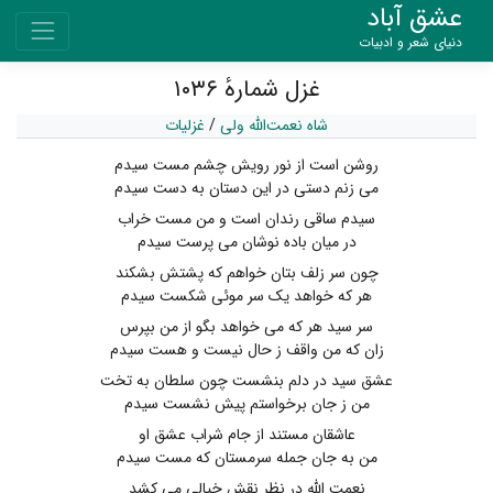
عشق آباد
دنیای شعر و ادبیات
غزل شمارهٔ ۱۰۳۶
شاه نعمت‌الله ولی
/
غزلیات
روشن است از نور رویش چشم مست سیدم
می زنم دستی در این دستان به دست سیدم
سیدم ساقی رندان است و من مست خراب
در میان باده نوشان می پرست سیدم
چون سر زلف بتان خواهم که پشتش بشکند
هر که خواهد یک سر موئی شکست سیدم
سر سید هر که می خواهد بگو از من بپرس
زان که من واقف ز حال نیست و هست سیدم
عشق سید در دلم بنشست چون سلطان به تخت
من ز جان برخواستم پیش نشست سیدم
عاشقان مستند از جام شراب عشق او
من به جان جمله سرمستان که مست سیدم
نعمت الله در نظر نقش خیالی می کشد