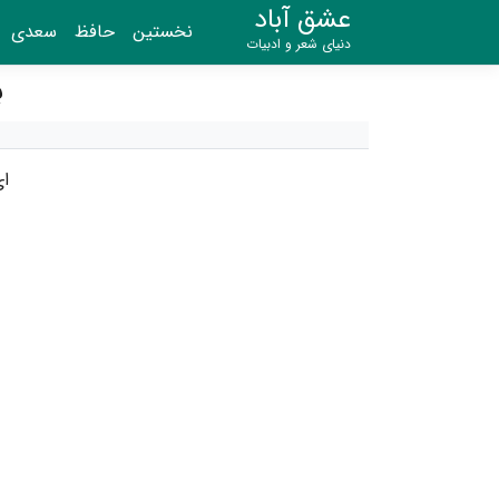
عشق آباد
نخستین
حافظ
سعدی
دنیای شعر و ادبیات
بخش
ا