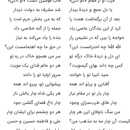
قرب او از مقام «ثم دنی»
قاب قوسین گشت «او ادنی»
با دل جمع و دیدهٔ بیدار
شد مشرف به دولت دیدار
بعد از آن برگماشت همت را
که به من بخش جرم امت را
کرد از این بندگان عاصی یاد
جمله را از گنه خلاصی داد
خواجه را بین که در نشیمن راز
بنده را یاد می‌کند به نیاز
الله الله! چه احترامست این؟
در حق ما چه اهتمامست این؟
ای دل و دیدهٔ خاک درگه تو
سر من همچو خاک در ره تو
کس چه داند بهای گیسویت؟
هر دو عالم فدای یک مویت
سید انبیا تو را خوانند
سرور اولیا تو را دانند
آفتابی و پرتو اند همه
پیشوایی تو، پیرو اند همه
چار یار تو در مقام نیاز
هر یکی شاه چار بالش ناز
چار طاق طرب‌سرای وجود
چار باغ فضای گلشن جود
من سگ باوفای این هر چار
هر دو چشمم برای ایشان چار
یست آن چار مه به مذهب من؟
علی و فاطمه حسین و حسن