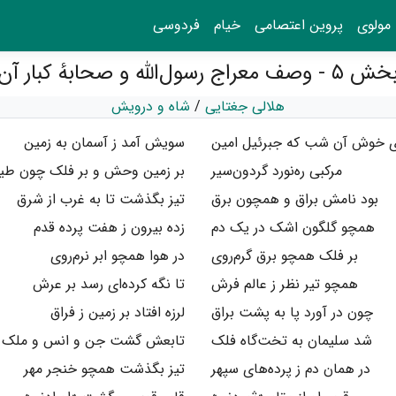
مولوی
پروین اعتصامی
خیام
فردوسی
 ۵ - وصف معراج رسول‌الله و صحابهٔ کبار آن
هلالی جغتایی
/
شاه و درویش
ی خوش آن شب که جبرئیل امین
سویش آمد ز آسمان به زمین
مرکبی ره‌نورد گردون‌سیر
بر زمین وحش و بر فلک چون طیر
بود نامش براق و همچون برق
تیز بگذشت تا به غرب از شرق
همچو گلگون اشک در یک دم
زده بیرون ز هفت پرده قدم
بر فلک همچو برق گرم‌روی
در هوا همچو ابر نرم‌روی
همچو تیر نظر ز عالم فرش
تا نگه کرده‌ای رسد بر عرش
چون در آورد پا به پشت براق
لرزه افتاد بر زمین ز فراق
شد سلیمان به تخت‌گاه فلک
تابعش گشت جن و انس و ملک
در همان دم ز پرده‌های سپهر
تیز بگذشت همچو خنجر مهر