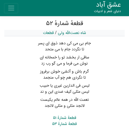
عشق آباد
دنیای شعر و ادبیات
قطعهٔ شمارهٔ ۵۲
شاه نعمت‌الله ولی
/
قطعات
جام بی می کی دهد ذوق ای پسر
تا نگردد جام با می متحد
ساقی ار بخشد تو را خمخانه ای
نوش می فرما و می گو رب زد
گرم باش و آتشی خوش برفروز
تا نگردی هم چو آب منجمد
لیس فی الدارین غیری یا حبیب
لیس مثلی کیف ضدی این و ند
نعمت الله در همه عالم یکیست
لاتجد مثلی و مثلی لاتجد
قطعهٔ شمارهٔ ۵۱
قطعهٔ شمارهٔ ۵۳