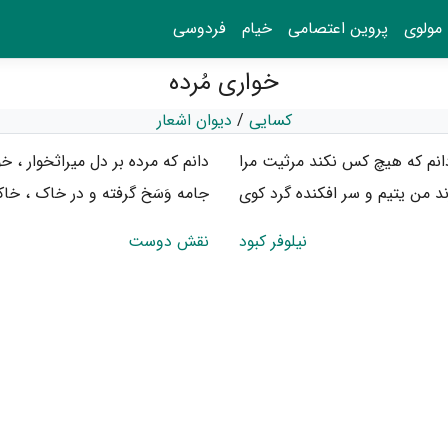
مولوی
پروین اعتصامی
خیام
فردوسی
خواری مُرده
کسایی
/
دیوان اشعار
انم که هیچ کس نکند مرثیت مرا
دانم که مرده بر دل میراثخوار ، خو
ند من یتیم و سر افکنده گرد کوی
جامه وَسَخ گرفته و در خاک ، خاک
نیلوفر کبود
نقش دوست