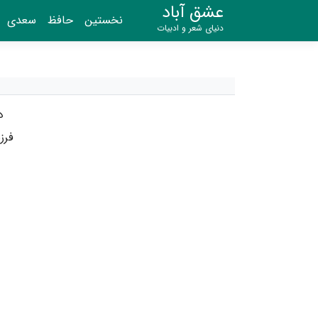
عشق آباد
نخستین
حافظ
سعدی
دنیای شعر و ادبیات
د
فرز