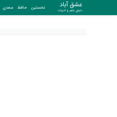
عشق آباد
نخستین
حافظ
سعدی
دنیای شعر و ادبیات