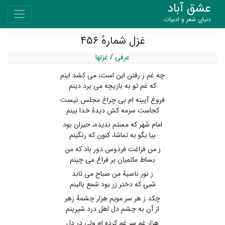
عشق آباد
دنیای شعر و ادبیات
غزل شمارهٔ ۴۵۶
عرفی
/
غزلها
چه غم ز رفتن این است، می کشد اینم
که غم تو به بازیچه می برد دینم
فروغ آیینه ام بی چراغ مجلس نیست
کجاست سرمه کش دیدهٔ خدا بینم
امام شهر که مستم ندیده، حیران بود
بیا بگو به تماشا، کنون که رنگینم
ز من فراغت فردوس دور باد که من
بساط ماتمیان بر فراغ می چینم
ز نور ناصیهٔ من صباح می تابد
شبی که دختر زر بود شمع بالینم
چکد ز هر سر مویم هزار چشمهٔ زهر
از آن به چشم دل اهل درد شیرینم
هزار غم سر غم کرده ام ولی در دل