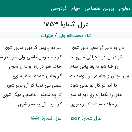
مولوی
پروین اعتصامی
خیام
فردوسی
غزل شمارهٔ ۱۵۵۳
شاه نعمت‌الله ولی
/
غزلیات
دل به دلبر گر دهی دلبر شوی
سر به پایش گر نهی سرور شوی
گر درین دریا درآئی سوی ما
گر چه خوش باشی ولی خوشتر ش
رو فنا شو تا بقا یابی تمام
خاک شو در راه او تا زر شوی
می بنوش و جام می را بوسه ده
گر زمانی همدم ساغر شوی
تا ابد گر کار تو عالی شود
سعی می فرما کز آن برتر شوی
عقل را بگذار و رو دیوانه شو
تا چو مجنون عاشقی دیگر شوی
بر مراد نعمت الله بر خوری
گر مرید آل پیغمبر شوی
غزل شمارهٔ ۱۵۵۲
غزل شمارهٔ ۱۵۵۴