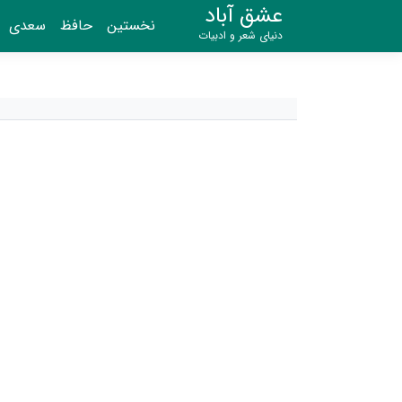
عشق آباد
نخستین
حافظ
سعدی
دنیای شعر و ادبیات